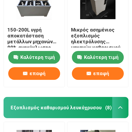
150-200L υγρή
Μικρός ασημένιος
αποκατάσταση
εξοπλισμός
μετάλλων μηχανών
ηλεκτρόλυσης
99% ανακύκλωσης
μηχανών καθαρισμού
πολύτιμων μετάλλων
99,99% εύκολος να
Καλύτερη τιμή
Καλύτερη τιμή
από το απόβλητο
λειτουργήσει την
ύδωρ
απόδειξη διαρροών
επαφή
επαφή
Σπίτι
Εξοπλισμός καθαρισμού λευκόχρυσου
(8)
Προϊόντα
Περίπου εμείς