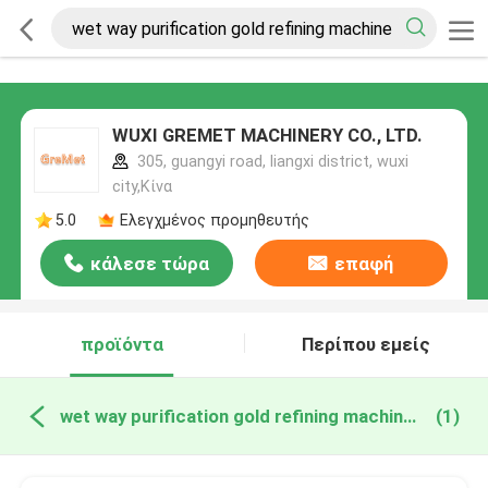
WUXI GREMET MACHINERY CO., LTD.
305, guangyi road, liangxi district, wuxi
city,Κίνα
5.0
Ελεγχμένος προμηθευτής
κάλεσε τώρα
επαφή
προϊόντα
Περίπου εμείς
wet way purification gold refining machine διαδικτυακή κατασκευή
(1)