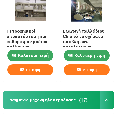
Γύρος εργοστασίων
Πετροχημικοί
Εξαγωγή παλλάδιου
Ποιοτικός έλεγχος
αποκατάσταση και
CE από τα οχήματα
καθαρισμός ρόδιου
αποβλήτων
παλλάδιου
καταλυτικών
Μας ελάτε σε επαφή με
εξοπλισμού
μετατροπέων
Καλύτερη τιμή
Καλύτερη τιμή
καθαρισμού
λευκόχρυσου
Ειδήσεις
βιομηχανίας
επαφή
επαφή
Χρυσή μηχανή καθαρισμού
Ασημένια μηχανή καθαρισμού
ασημένια μηχανή ηλεκτρόλυσης
(17)
Εξοπλισμός καθαρισμού λευκόχρυσου