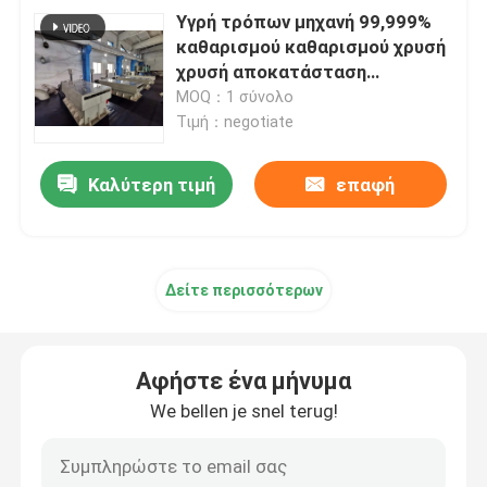
Υγρή τρόπων μηχανή 99,999%
καθαρισμού καθαρισμού χρυσή
χρυσή αποκατάσταση
ηλεκτρόλυσης υψηλής
MOQ：1 σύνολο
αγνότητας
Τιμή：negotiate
Καλύτερη τιμή
επαφή
Δείτε περισσότερων
Αφήστε ένα μήνυμα
We bellen je snel terug!