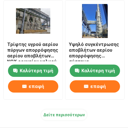
λειώνοντας φούρνος ανοξείδωτου
Λειώνοντας φούρνος λευκόχρυσου
Τρίφτης υγρού αερίου
Υψηλό συγκέντρωσης
πύργων απορρόφησης
αποβλήτων αερίου
αερίου αποβλήτων
απορρόφησης
NOX ορυχείου χαλκού
σύστημα
επεξεργασίας
Καλύτερη τιμή
Καλύτερη τιμή
καπνών ορυχείου
πύργων ασημένιο
επαφή
επαφή
Δείτε περισσότερων