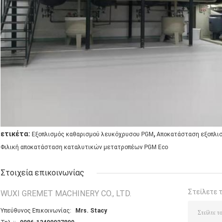
,
ετικέτα:
Εξοπλισμός καθαρισμού λευκόχρυσου PGM
Αποκατάσταση εξοπλι
Φιλική αποκατάσταση καταλυτικών μετατροπέων PGM Eco
Στοιχεία επικοινωνίας
Στείλετε 
WUXI GREMET MACHINERY CO., LTD.
Υπεύθυνος Επικοινωνίας:
Mrs. Stacy