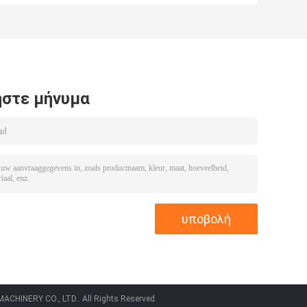
καθαρισμού
μετατροπέων
ύ
λευκόχρυσου
εξοπλισμού
ρόδιου
καθαρισμού
co
παλλάδιου
λευκόχρυσου
πολύτιμων
μετάλλων
στε μήνυμα
CHINERY CO., LTD.. All Rights Reserved.