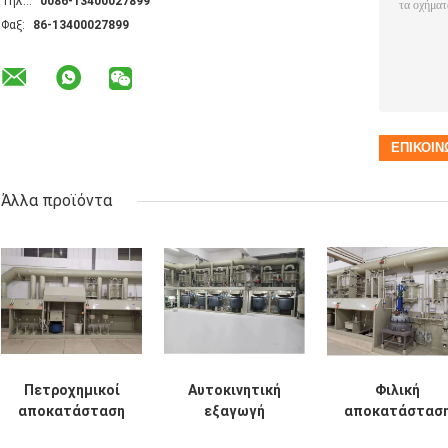
Τηλ.::
0086-13400027899
Φαξ:
86-13400027899
Άλλα προϊόντα
Πετροχημικοί
Αυτοκινητική
Φιλική
αποκατάσταση
εξαγωγή
αποκατάστασ
και καθαρισμός
εγκαταστάσεων
καταλυτικών