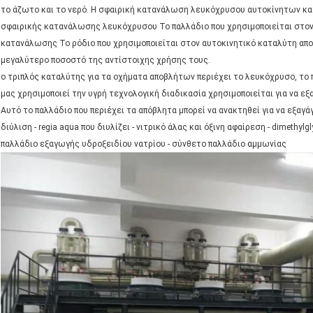
το άζωτο και το νερό. Η σφαιρική κατανάλωση λευκόχρυσου αυτοκίνητων κα
σφαιρικής κατανάλωσης λευκόχρυσου Το παλλάδιο που χρησιμοποιείται στον
κατανάλωσης Το ρόδιο που χρησιμοποιείται στον αυτοκινητικό καταλύτη απο
μεγαλύτερο ποσοστό της αντίστοιχης χρήσης τους.
ο τριπλός καταλύτης για τα οχήματα αποβλήτων περιέχει το λευκόχρυσο, το 
μας χρησιμοποιεί την υγρή τεχνολογική διαδικασία χρησιμοποιείται για να ε
Αυτό το παλλάδιο που περιέχει τα απόβλητα μπορεί να ανακτηθεί για να εξαγάγ
διύλιση - regia aqua που διυλίζει - νιτρικό άλας και όξινη αφαίρεση - dimeth
παλλάδιο εξαγωγής υδροξειδίου νατρίου - σύνθετο παλλάδιο αμμωνίας