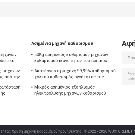
ρόδιου
καθαρισμού
μετατροπέων
παλλάδιου
εξοπλισμού PGM
PGM εξοπλισμο
εξοπλισμού
καθαρισμού
καθαρισμού
καθαρισμού
λευκόχρυσου
λευκόχρυσου E
λευκόχρυσου
καταλυτών
βιομηχανίας
εξάτμισης
Αφή
Ασημένια μηχανή καθαρισμού
 μηχανών
50Kg ασημένιος καθαρισμός μηχανών
ολυτικό
καθαρισμού ικανότητας του ασημιού
από την ηλεκτρόλυση
ς μηχανών
Ακατέργαστη μηχανή 99,99% καθαρισμού
ς από την
χαλκού καθαρισμός αγνότητας της
ηλεκτρόλυσης χαλκού
οκατάσταση
Μικρός ασημένιος εξοπλισμός
της
ηλεκτρόλυσης μηχανών καθαρισμού
99,99% εύκολος να λειτουργήσει την
απόδειξη διαρροών
ιότητας Χρυσή μηχανή καθαρισμού προμηθευτής.
© 2022 - 2026 WUXI GREMET MA