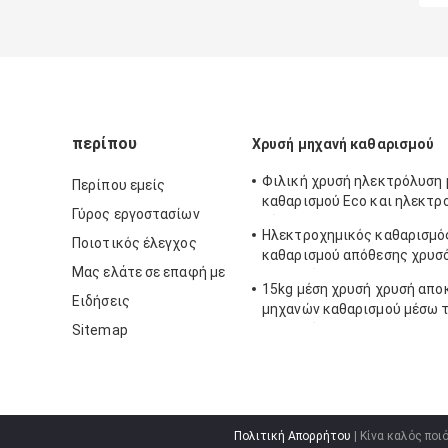
περίπου
Χρυσή μηχανή καθαρισμού
Φιλική χρυσή ηλεκτρόλυση
Περίπου εμείς
καθαρισμού Eco και ηλεκτρ
Γύρος εργοστασίων
κύτταρο
Ηλεκτροχημικός καθαρισμό
Ποιοτικός έλεγχος
καθαρισμού απόθεσης χρυσό
Μας ελάτε σε επαφή με
ηλεκτρόλυση
15kg μέση χρυσή χρυσή απ
Ειδήσεις
μηχανών καθαρισμού μέσω 
ηλεκτρόλυσης
Sitemap
Πολιτική Απορρήτου
| Κίνα καλός πο