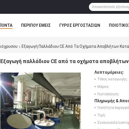
ΪΌΝΤΑ
ΠΕΡΊΠΟΥ ΕΜΕΊΣ
ΓΎΡΟΣ ΕΡΓΟΣΤΑΣΊΩΝ
ΠΟΙΟΤΙΚΌ
υκόχρυσου
Εξαγωγή Παλλάδιου CE Από Τα Οχήματα Αποβλήτων Κατ
Εξαγωγή παλλάδιου CE από τα οχήματα αποβλήτω
Λεπτομέρειες:
Τόπος καταγωγής:
Μάρκα:
Πιστοποίηση:
Πληρωμής & Αποσ
Ποσότητα παραγγελ
Τιμή:
Συσκευασία λεπτο