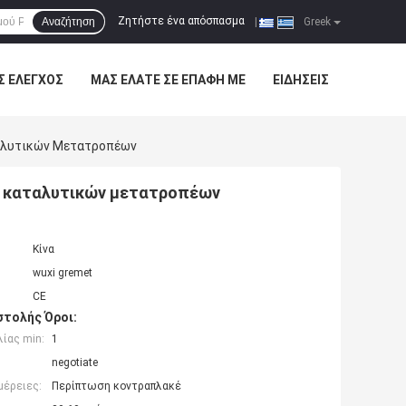
Ζητήστε ένα απόσπασμα
Αναζήτηση
|
Greek
Σ ΈΛΕΓΧΟΣ
ΜΑΣ ΕΛΆΤΕ ΣΕ ΕΠΑΦΉ ΜΕ
ΕΙΔΉΣΕΙΣ
αλυτικών Μετατροπέων
ν καταλυτικών μετατροπέων
Κίνα
wuxi gremet
CE
τολής Όροι:
ίας min:
1
negotiate
μέρειες:
Περίπτωση κοντραπλακέ