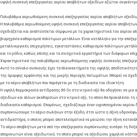
υψηλή συσκευή επεξεργασίας αερίου αποβλήτων οξειδίων αζώτου συγκέντ
Πολυβάθμια αεριωθούμενη συσκευή επεξεργασίας αερίου αποβλήτων οξειδ
Η πολυβάθμια αεριωθούμενη υψηλή συσκευή επεξεργασίας αερίου αποβλήτων
σχεδιάζεται και αναπτύσσεται σύμφωνα με τα χαρακτηριστικά του αερίου απ
βιομηχανία καθαρισμού πολύτιμων μετάλλων. Είναι κατάλληλο για την επεξεργ
μεταλλουργικές επιχειρήσεις, εγκαταστάσεις καθαρισμού πολύτιμων μετάλλ
και το ρόδιο, καθώς επίσης και τα ενισχυτικά εργαστήρια των διάφορων επι
Χαρακτηριστικά της πολυβάθμιας αεριωθούμενης υψηλής συσκευής επεξερ
Αυτό το σύνολο συσκευής έχει τα πλεονεκτήματα της υψηλής αποδοτικότητα
της όμορφης εμφάνισης και της μικρής περιοχής πατωμάτων. Μπορεί να σχε
με το αέριο αποβλήτων που παράγεται με τη διαδικασία του ιδιοκτήτη.
Η υψηλή θερμοκρασία αντίδρασης 80 Oc στο νιτρικό οξύ θα οδηγήσει σε μια
οξειδίων και άλλων ακαθαρσιών στο νιτρικό οξύ, το οποίο θα προκαλέσει τ
διαδικασία καθαρισμού. Επομένως, σχεδιάζουμε έναν υγροποιημένου αερίου 
συμπυκνώσουμε το αέριο σωλήνων στην έξοδο, έτσι ώστε η όξινη υδρονέφω
αντιδραστήρα, ο οποίος μπορεί αποτελεσματικά να μειώσει την όξινη καταν
Το αέριο αποβλήτων μετά από την επεξεργασία συμπύκνωσης εισάγει τη δεξ
απομονωτών είναι οξειδωτικό, το οποίο μπορεί να οξειδώσει χαμηλού κόστο