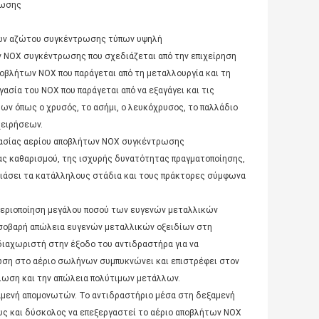
ρωσης
ίων αζώτου συγκέντρωσης τύπων υψηλή
 NOX συγκέντρωσης που σχεδιάζεται από την επιχείρηση
οβλήτων NOX που παράγεται από τη μεταλλουργία και τη
ασία του NOX που παράγεται από να εξαγάγει και τις
ων όπως ο χρυσός, το ασήμι, ο λευκόχρυσος, το παλλάδιο
χειρήσεων.
γασίας αερίου αποβλήτων NOX συγκέντρωσης
ς καθαρισμού, της ισχυρής δυνατότητας πραγματοποίησης,
διάσει τα κατάλληλους στάδια και τους πράκτορες σύμφωνα
 αεριοποίηση μεγάλου ποσού των ευγενών μεταλλικών
η σοβαρή απώλεια ευγενών μεταλλικών οξειδίων στη
διαχωριστή στην έξοδο του αντιδραστήρα για να
ση στο αέριο σωλήνων συμπυκνώνει και επιστρέφει στον
άλωση και την απώλεια πολύτιμων μετάλλων.
αμενή απομονωτών. Το αντιδραστήριο μέσα στη δεξαμενή
υς και δύσκολος να επεξεργαστεί το αέριο αποβλήτων NOX