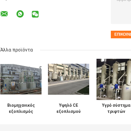
Άλλα προϊόντα
Βιομηχανικός
Υψηλό CE
Υγρό σύστημα
εξοπλισμός
εξοπλισμού
τριφτών
επεξεργασίας
επεξεργασίας
εξοπλισμού
αερίου
αερίου
επεξεργασίας
αποβλήτων NOX
αποβλήτων NOX
αερίου