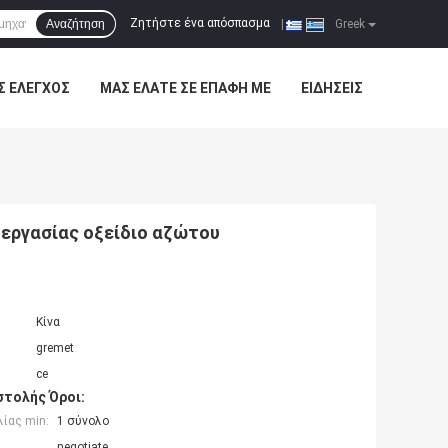
Ζητήστε ένα απόσπασμα
Αναζήτηση
|
Greek
Σ ΈΛΕΓΧΟΣ
ΜΑΣ ΕΛΆΤΕ ΣΕ ΕΠΑΦΉ ΜΕ
ΕΙΔΉΣΕΙΣ
εργασίας οξείδιο αζώτου
Κίνα
gremet
ce
τολής Όροι:
ίας min:
1 σύνολο
negotiate