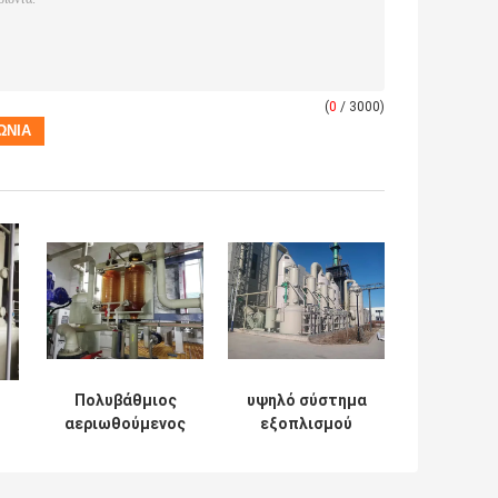
(
0
/ 3000)
Πολυβάθμιος
υψηλό σύστημα
αεριωθούμενος
εξοπλισμού
τρίφτης υγρού
επεξεργασίας
αερίου τύπων
αερίου
συστημάτων
αποβλήτων