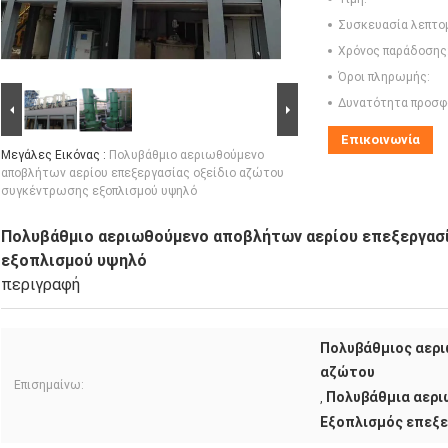
Συσκευασία λεπτο
Χρόνος παράδοσης
Όροι πληρωμής:
Δυνατότητα προσφ
Επικοινωνία
Μεγάλες Εικόνας :
Πολυβάθμιο αεριωθούμενο
αποβλήτων αερίου επεξεργασίας οξείδιο αζώτου
συγκέντρωσης εξοπλισμού υψηλό
Πολυβάθμιο αεριωθούμενο αποβλήτων αερίου επεξεργασ
εξοπλισμού υψηλό
περιγραφή
Πολυβάθμιος αερι
αζώτου
Επισημαίνω:
Πολυβάθμια αερι
,
Εξοπλισμός επεξε