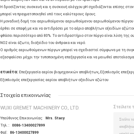
Η δροσίζοντας συσκευή και η συσκευή ελέγχου pH σχεδιάζονται επίσης στον
μπορεί να πραγματοποιηθεί υπό τους καλύτερους όρους.
Η μοναδική δομή του αεριωθούμενου αεριωθούμενου αεριωθούμενου πύργου π
έρθει σε επαφή με και να αντιδράσει με το αέριο αποβλήτων οξειδίων αζώτο
φθάσει περισσότερο από 80%. Το αντιδραστήριο στον πύργο είναι λύση της ου
NO2 είναι άζωτο, διοξείδιο του άνθρακα και νερό.
Ο αριθμός αεριωθούμενων πύργων μπορεί να σχεδιαστεί σύμφωνα με τη συγ
εξασφαλίσει μέχρι την τυποποιημένη επεξεργασία και να μειωθεί αποτελεσμα
,
ετικέτα:
Επεξεργασία αερίου βιομηχανικών αποβλήτων
Εξοπλισμός επεξερ
Εξοπλισμός επεξεργασίας αερίου αποβλήτων οξειδίων αζώτου
Στοιχεία επικοινωνίας
Στείλετε 
WUXI GREMET MACHINERY CO., LTD.
Υπεύθυνος Επικοινωνίας:
Mrs. Stacy
Τηλ.::
0086-13400027899
Φαξ:
86-13400027899