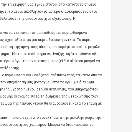
 την επιχείρησή μας εγκαθίσταται στο κατώτατο σημείο
ήσει το αέριο αποβλήτων ιδιαίτερα διασκορπισμένο στον
α βελτιώσει την αποδοτικότητα οξείδωσης. Η
ομονωτών εισάγει τον αεριωθούμενο αεριωθούμενο
 σχεδιάζεται με μια αεριωθούμενη αντλία. Το αέριο
ποίηση της αρνητικής πίεσης που παράγεται από το μεγάλο
 τμήμα τίθεται στο σύστημα εκτίναξης. Αφότου φθάνει εδώ
αιτέρω λόγω της αντίστασης, το οξείδιο αζώτου μπορεί να
αντίδρασης.
Το υγρό ψεκασμού ψεκάζεται από πάνω προς τα κάτω από το
 την επιχείρησή μας (κατοχυρώστε το αριθ. με δίπλωμα
υψηλής υγροποιημένου αερίου αναλογίας, του μακροχρόνιου
όμορφης διανομής. Κατά τη διάρκεια της μετακίνησης των
στρώμα της ταινίας νερού θα διαμορφωθεί κατά το επαφή με
er, η οποία έχει τα πλεονεκτήματα της μεγάλης ροής, της
 αποδοτικότητας χωρισμού. Μπορεί να διασκορπίσει το