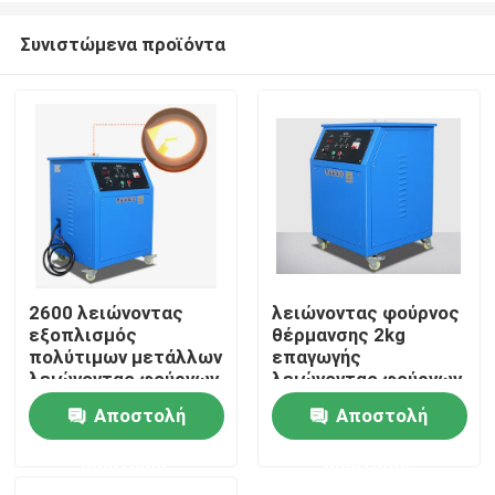
Συνιστώμενα προϊόντα
2600 λειώνοντας
λειώνοντας φούρνος
εξοπλισμός
θέρμανσης 2kg
Σπίτι
πολύτιμων μετάλλων
επαγωγής
λειώνοντας φούρνων
λειώνοντας φούρνων
1kg λευκόχρυσου
λευκόχρυσου 10kw
Αποστολή
Αποστολή
Προϊόντα
βαθμού
380V
ερώτησης
ερώτησης
Περίπου εμείς