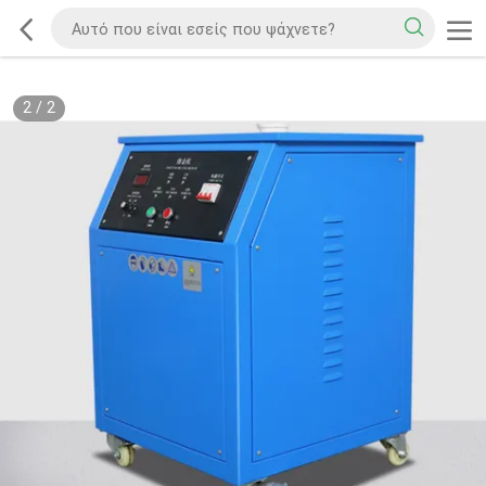
2
/
2