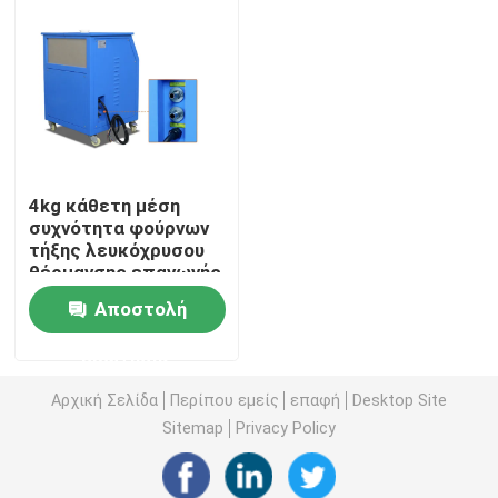
Γύρος εργοστασίων
Ποιοτικός έλεγχος
Μας ελάτε σε επαφή με
4kg κάθετη μέση
συχνότητα φούρνων
τήξης λευκόχρυσου
θέρμανσης επαγωγής
Ειδήσεις
Αποστολή
Χρυσή μηχανή καθαρισμού
ερώτησης
Αρχική Σελίδα
Περίπου εμείς
επαφή
Desktop Site
Ασημένια μηχανή καθαρισμού
Sitemap
Privacy Policy
Εξοπλισμός καθαρισμού λευκόχρυσου