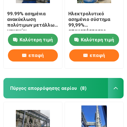
99.99% ασημένια
Ηλεκτρολυτικό
ανακύκλωση
ασημένιο σύστημα
πολύτιμων μετάλλων
99,99%
μηχανών
αποκατάστασης
ηλεκτρόλυσης
ασημένια μηχανή
Καλύτερη τιμή
Καλύτερη τιμή
υψηλής αγνότητας
εξαγωγής υψηλής
αγνότητας
επαφή
επαφή
Πύργος απορρόφησης αερίου
(8)