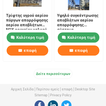
Τρίφτης υγρού αερίου
Υψηλό συγκέντρωσης
πύργων απορρόφησης
αποβλήτων αερίου
αερίου αποβλήτων
απορρόφησης
NOX ορυχείου χαλκού
σύστημα
επεξεργασίας
Καλύτερη τιμή
Καλύτερη τιμή
καπνών ορυχείου
πύργων ασημένιο
επαφή
επαφή
Δείτε περισσότερων
Αρχική Σελίδα
Περίπου εμείς
επαφή
Desktop Site
Sitemap
Privacy Policy