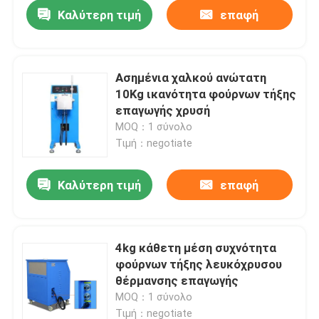
Καλύτερη τιμή
επαφή
Ασημένια χαλκού ανώτατη
10Kg ικανότητα φούρνων τήξης
επαγωγής χρυσή
MOQ：1 σύνολο
Τιμή：negotiate
Καλύτερη τιμή
επαφή
Σπίτι
4kg κάθετη μέση συχνότητα
φούρνων τήξης λευκόχρυσου
Προϊόντα
θέρμανσης επαγωγής
MOQ：1 σύνολο
Περίπου εμείς
Τιμή：negotiate