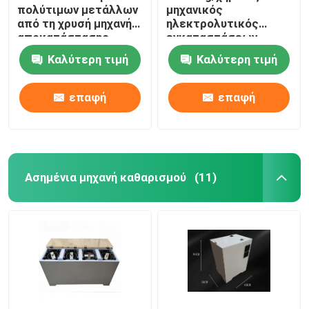
πολύτιμων μετάλλων
μηχανικός
από τη χρυσή μηχανή
ηλεκτρολυτικός
αποκατάστασης
εγκαταστάσεων
κριών αποβλήτων
μηχανών καθαρισμού
Καλύτερη τιμή
Καλύτερη τιμή
ΚΜΕ Ε
batch χρυσός
επαφή
επαφή
Ασημένια μηχανή καθαρισμού
(11)