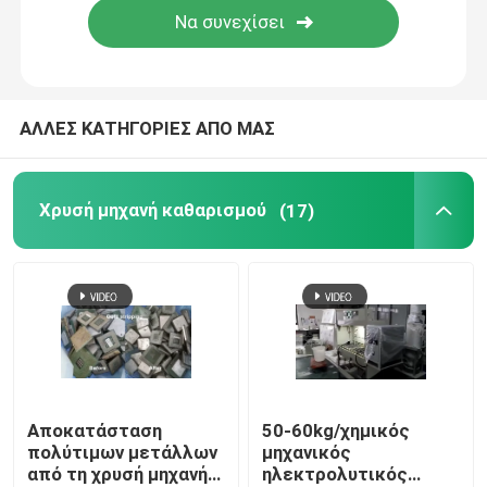
Γύρος εργοστασίων
ΑΛΛΕΣ ΚΑΤΗΓΟΡΙΕΣ ΑΠΟ ΜΑΣ
Ποιοτικός έλεγχος
Μας ελάτε σε επαφή με
Χρυσή μηχανή καθαρισμού
(17)
Ειδήσεις
Χρυσή μηχανή καθαρισμού
Ασημένια μηχανή καθαρισμού
Αποκατάσταση
50-60kg/χημικός
πολύτιμων μετάλλων
μηχανικός
από τη χρυσή μηχανή
ηλεκτρολυτικός
Εξοπλισμός καθαρισμού λευκόχρυσου