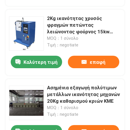
2Kg ικανότητας χρυσός
φραγμών πετώντας
λειώνοντας φούρνος 15kw
χαλκού μηχανών ασημένιος
MOQ：1 σύνολο
Τιμή：negotiate
Καλύτερη τιμή
επαφή
Ασημένια εξαγωγή πολύτιμων
μετάλλων ικανότητας μηχανών
20Kg καθαρισμού κριών ΚΜΕ
MOQ：1 σύνολο
Τιμή：negotiate