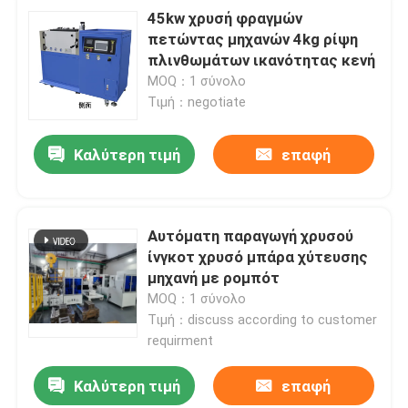
45kw χρυσή φραγμών
πετώντας μηχανών 4kg ρίψη
πλινθωμάτων ικανότητας κενή
MOQ：1 σύνολο
Τιμή：negotiate
Καλύτερη τιμή
επαφή
Αυτόματη παραγωγή χρυσού
ίνγκοτ χρυσό μπάρα χύτευσης
μηχανή με ρομπότ
MOQ：1 σύνολο
Τιμή：discuss according to customer
requirment
Καλύτερη τιμή
επαφή