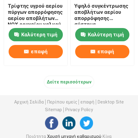
Τρίφτης υγρού αερίου
Υψηλό συγκέντρωσης
πύργων απορρόφησης
αποβλήτων αερίου
αερίου αποβλήτων
απορρόφησης
NOX ορυχείου χαλκού
σύστημα
επεξεργασίας
Καλύτερη τιμή
Καλύτερη τιμή
καπνών ορυχείου
πύργων ασημένιο
επαφή
επαφή
Δείτε περισσότερων
Αρχική Σελίδα
Περίπου εμείς
επαφή
Desktop Site
Sitemap
Privacy Policy
Ποιότητα
Χρυσή μηχανή καθαρισμού
Κίνα