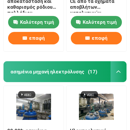
αποκατάσταση και
CE από τα οχήματα
καθαρισμός ρόδιου
αποβλήτων
παλλάδιου
καταλυτικών
εξοπλισμού
μετατροπέων
Καλύτερη τιμή
Καλύτερη τιμή
καθαρισμού
λευκόχρυσου
βιομηχανίας
επαφή
επαφή
ασημένια μηχανή ηλεκτρόλυσης
(17)