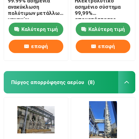
99.99% ασημένια
Ηλεκτρολυτικό
ανακύκλωση
ασημένιο σύστημα
πολύτιμων μετάλλων
99,99%
μηχανών
αποκατάστασης
ηλεκτρόλυσης
ασημένια μηχανή
Καλύτερη τιμή
Καλύτερη τιμή
υψηλής αγνότητας
εξαγωγής υψηλής
αγνότητας
επαφή
επαφή
Πύργος απορρόφησης αερίου
(8)